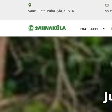
Saue kunta, Püha kylä, Kurvi 6
sau
Loma-asunnot
J