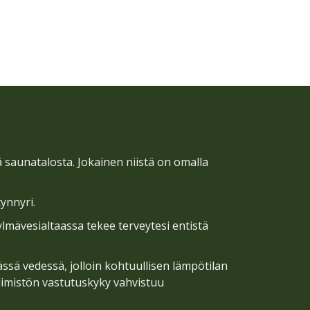
:
tä saunatalosta. Jokainen niistä on omalla
ynnyri.
ylmävesialtaassa tekee terveytesi entistä
sä vedessä, jolloin kohtuullisen lämpötilan
limistön vastutuskyky vahvistuu