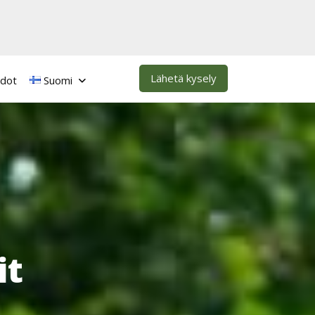
Lähetä kysely
edot
Suomi
it