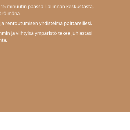
in 15 minuutin päässä Tallinnan keskustasta,
äröimänä.
 ja rentoutumisen yhdistelmä polttareillesi.
in ja viihtyisä ympäristö tekee juhlastasi
ta.