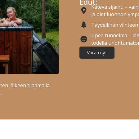
Edut:
Kätevä sijainti – va
ja olet luonnon ymp
Täydellinen viihteen
Upea tunnelma – lämm
todella unohtumaton
Varaa nyt
ten jälkeen tilaamalla
.