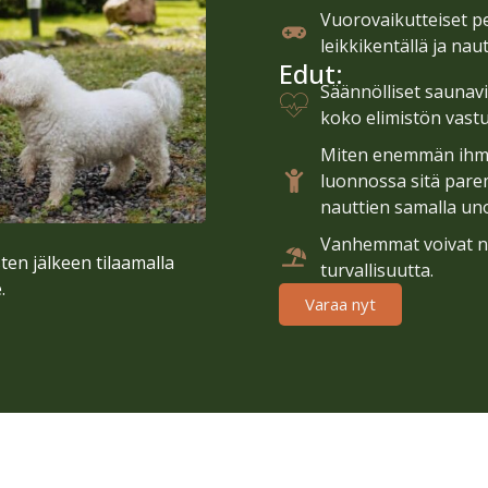
Vuorovaikutteiset pel
leikkikentällä ja na
Edut:
Säännölliset saunavi
koko elimistön vast
Miten enemmän ihmis
luonnossa sitä pare
nauttien samalla un
Vanhemmat voivat nau
ten jälkeen tilaamalla
turvallisuutta.
.
Varaa nyt