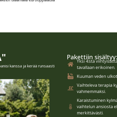
A"
Pakettiin sisältyy
Yksi 4:stä viihtyisäs
nisi kanssa ja kerää runsaasti
tavallaan erikoinen.
Kuuman veden ulkot
Vaihteleva terapia k
vahmemmaksi.
Karaistuminen kylmäs
vaihtelun ansiosta e
merkittävästi.