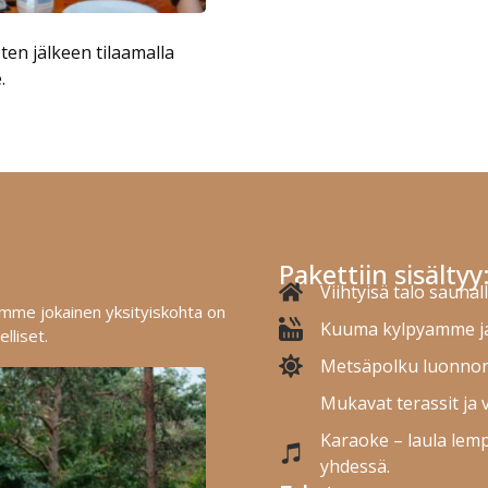
ten jälkeen tilaamalla
.
Pakettiin sisältyy
Viihtyisä talo saunal
sämme jokainen yksityiskohta on
Kuuma kylpyamme ja 
elliset.
Metsäpolku luonnon
Mukavat terassit ja 
Karaoke – laula lemp
yhdessä.