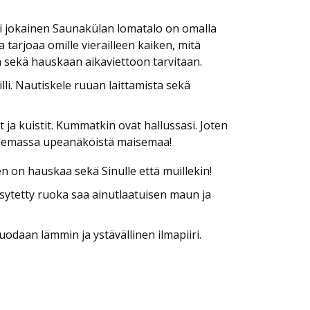
:
Eli jokainen Saunakülan lomatalo on omalla
a tarjoaa omille vierailleen kaiken, mitä
 sekä hauskaan aikaviettoon tarvitaan.
lli. Nautiskele ruuan laittamista sekä
 ja kuistit. Kummatkin ovat hallussasi. Joten
elemassa upeanäköistä maisemaa!
en on hauskaa sekä Sinulle että muillekin!
psytetty ruoka saa ainutlaatuisen maun ja
uodaan lämmin ja ystävällinen ilmapiiri.