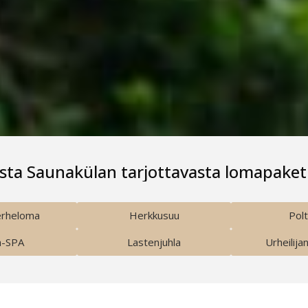
sesta Saunakülan tarjottavasta lomapaket
rheloma
Herkkusuu
Polt
ä-SPA
Lastenjuhla
Urheilija