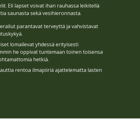
it. Eli lapset voivat ihan rauhassa leikitellä
uttia saunasta sekä vesihieronnasta.
erailut parantavat terveyttä ja vahvistavat
utuskykyä.
et lomailevat yhdessä erityisesti
mmin he oppivat tuntemaan toinen toisensa
ohtamattomia hetkiä.
ttia rentoa ilmapiiriä ajattelematta lasten