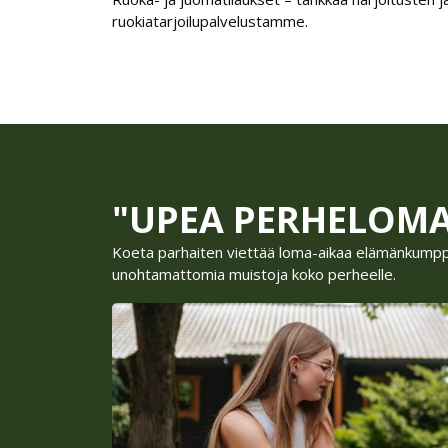
ruokiatarjoilupalvelustamme.
"UPEA PERHELOM
Koeta parhaiten viettää loma-aikaa elämänkumppa
unohtamattomia muistoja koko perheelle.