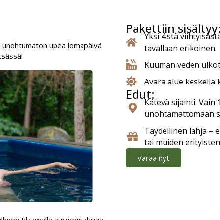
Pakettiin sisältyy
Yksi 4:stä viihtyisäs
aksi unohtumaton upea lomapäivä
tavallaan erikoinen.
tsässä!
Kuuman veden ulkot
Avara alue keskellä
Edut:
Kätevä sijainti. Vain
unohtamattomaan 
Täydellinen lahja – 
tai muiden erityisten
Varaa nyt
älkeen tilaamalla eurooppalaisia