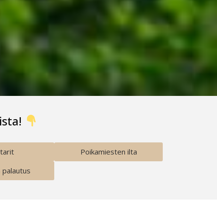
ista!
tarit
Poikamiesten ilta
n palautus