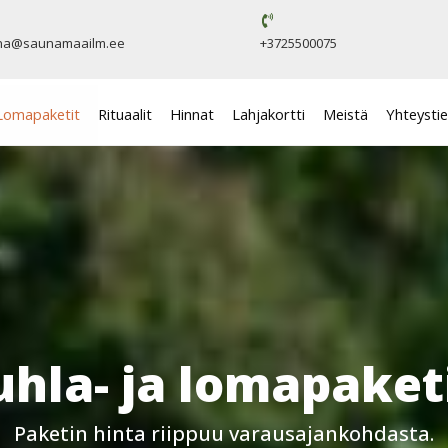
na@saunamaailm.ee
+3725500075
Lomapaketit
Rituaalit
Hinnat
Lahjakortti
Meistä
Yhteysti
uhla- ja lomapaket
Paketin hinta riippuu varausajankohdasta.