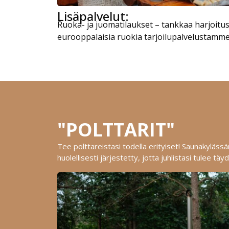
Lisäpalvelut:
Ruoka- ja juomatilaukset – tankkaa harjoitus
eurooppalaisia ruokia tarjoilupalvelustamme
"POLTTARIT"
Tee polttareistasi todella erityiset! Saunakyläs
huolellisesti järjestetty, jotta juhlistasi tulee täyd