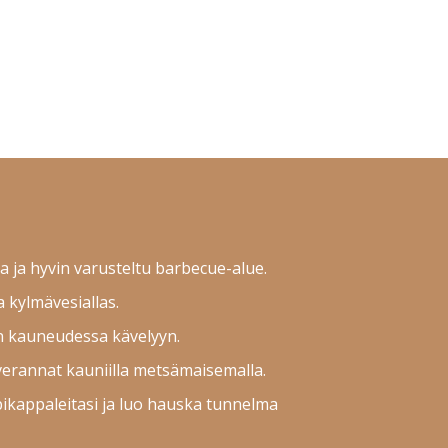
:
la ja hyvin varusteltu barbecue-alue.
kylmävesiallas.
 kauneudessa kävelyyn.
verannat kauniilla metsämaisemalla.
ikappaleitasi ja luo hauska tunnelma