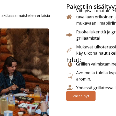
Pakettiin sisältyy
Viihtyisä lomatalo. 
akülassa maistellen erilaisia
tavallaan erikoinen j
mukavaan ilmapiiriin
Ruokailukenttä ja gri
grillaamista!
Mukavat ulkoterassit
käy ulkona nautisk
Edut:
Grillien valmistamin
Avoimella tulella ky
aromin.
Yhdessä grillatessa l
Varaa nyt