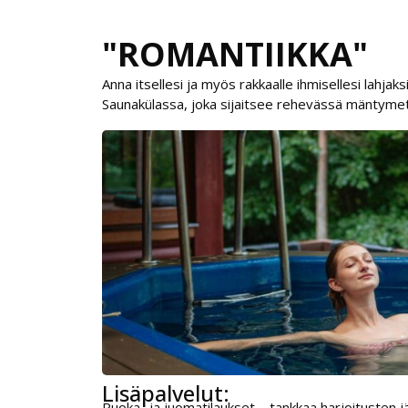
"ROMANTIIKKA"
Anna itsellesi ja myös rakkaalle ihmisellesi lahj
Saunakülassa, joka sijaitsee rehevässä mäntyme
Lisäpalvelut:
Ruoka- ja juomatilaukset – tankkaa harjoitusten j